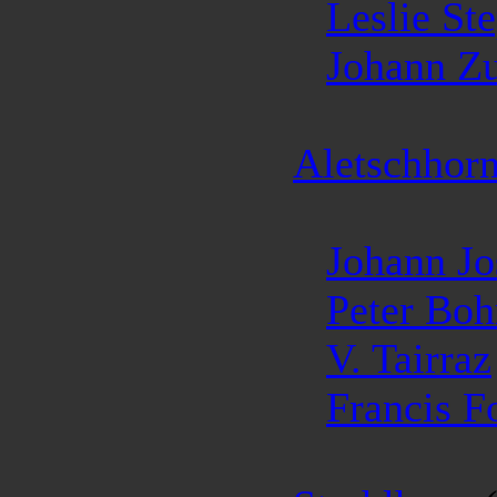
Leslie St
Johann Z
Aletschhor
Johann J
Peter Boh
V. Tairraz
Francis F