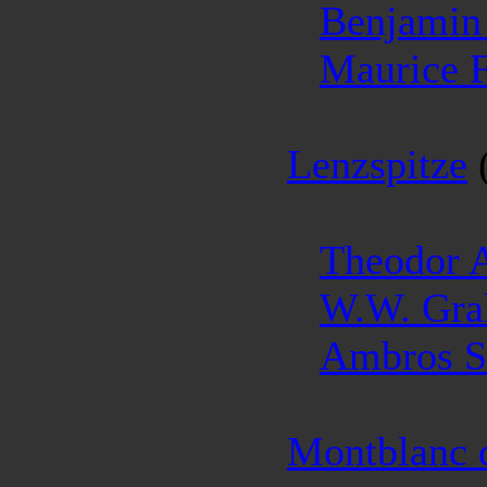
Benjamin 
Maurice F
Lenzspitze
Theodor 
W.W. Gr
Ambros S
Montblanc 