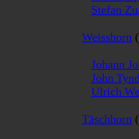
Stefan Z
Weisshorn
(
Johann J
John Tynd
Ulrich W
Täschhorn
(