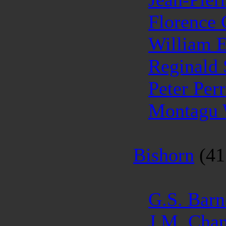
Florence
William 
Reginald
Peter Per
Montagu
Bishorn
(41
G.S. Barn
J.M. Cha