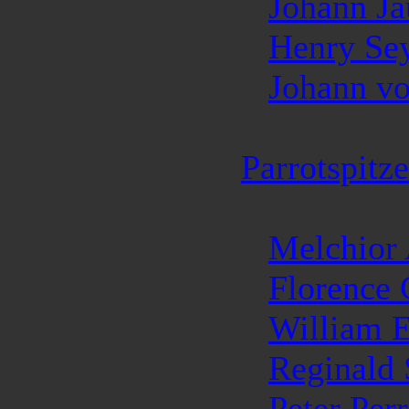
Johann Ja
Henry Se
Johann v
Parrotspitze
Melchior
Florence
William 
Reginald
Peter Per