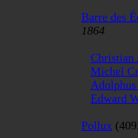
Barre des É
1864
Christian
Michel C
Adolphus
Edward 
Pollux
(409