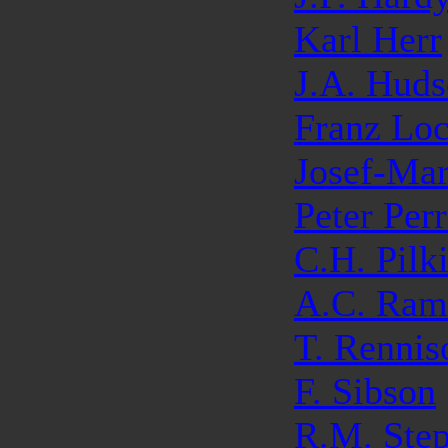
Karl Herr
J.A. Hud
Franz Lo
Josef-Mar
Peter Per
C.H. Pilk
A.C. Ram
T. Rennis
F. Sibson
R.M. Ste