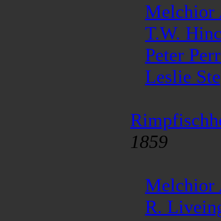
Melchior
T.W. Hinc
Peter Per
Leslie St
Rimpfischh
1859
Melchior
R. Livein