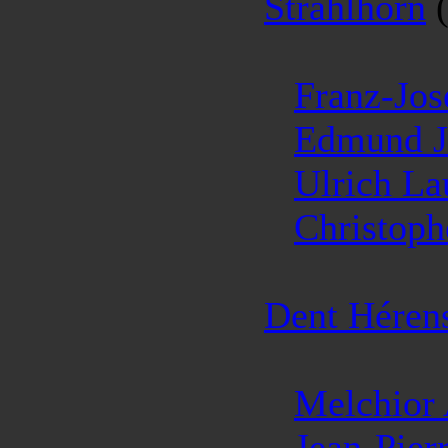
Strahlhorn
(
Franz-Jos
Edmund J.
Ulrich La
Christop
Dent Héren
Melchior
Jean-Pier