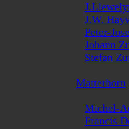
J.Llewely
J.W. Hay
Peter-Jos
Johann Z
Stefan Z
Matterhorn
Michel-A
Francis D