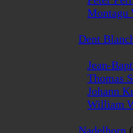
Montagu
Dent Blanc
Jean-Bapt
Thomas S
Johann K
William 
Nadelhorn
(