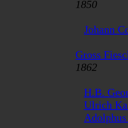
1850
Johann C
Gross Fiesc
1862
H.B. Geo
Ulrich K
Adolphus