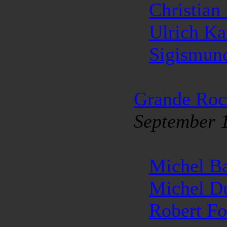
Christia
Ulrich K
Sigismun
Grande Roc
September 
Michel B
Michel D
Robert Fo