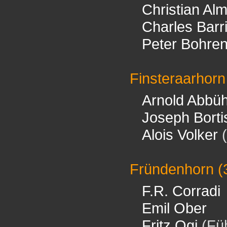
Christian Al
Charles Barr
Peter Bohre
Finsteraarhorn
Arnold Abbüh
Joseph Borti
Alois Volker
(
Fründenhorn
(
F.R. Corradi
Emil Ober
Fritz Ogi
(Füh