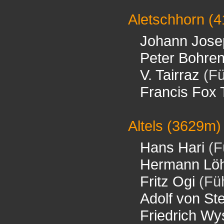
Aletschhorn
(4
Johann Jose
Peter Bohre
V. Tairraz
(Fü
Francis Fox 
Altels
(3629m)
Hans Hari
(F
Hermann Löh
Fritz Ogi
(Füh
Adolf von Ste
Friedrich W