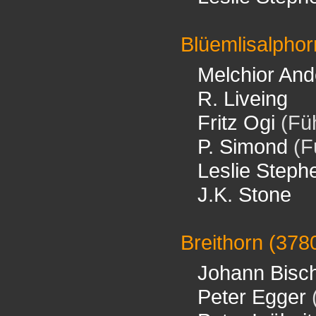
Blüemlisalphor
Melchior An
R. Liveing
Fritz Ogi
(Füh
P. Simond
(F
Leslie Steph
J.K. Stone
Breithorn
(378
Johann Bisch
Peter Egger