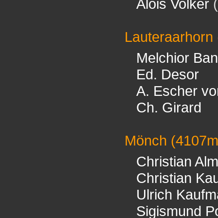
Alois Volker
(
Lauteraarhorn
Melchior Ban
Ed. Desor
A. Escher vo
Ch. Girard
Mönch
(4107m
Christian Al
Christian K
Ulrich Kauf
Sigismund P