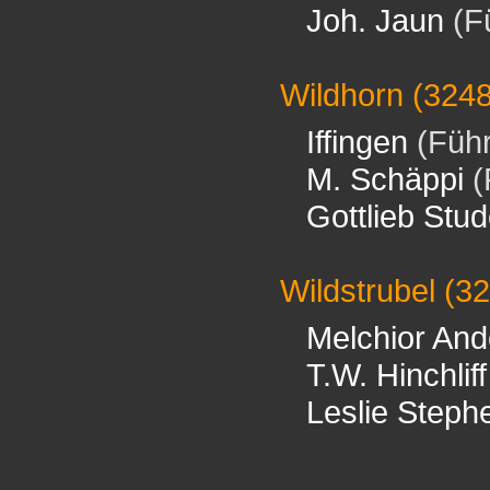
Joh. Jaun
(F
Wildhorn
(324
Iffingen
(Führ
M. Schäppi
(
Gottlieb Stud
Wildstrubel
(32
Melchior An
T.W. Hinchliff
Leslie Steph