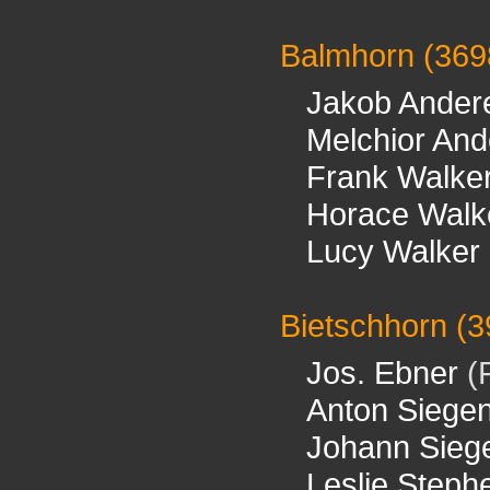
Balmhorn
(369
Jakob Ander
Melchior An
Frank Walke
Horace Walk
Lucy Walker
Bietschhorn
(3
Jos. Ebner
(F
Anton Siege
Johann Sieg
Leslie Steph