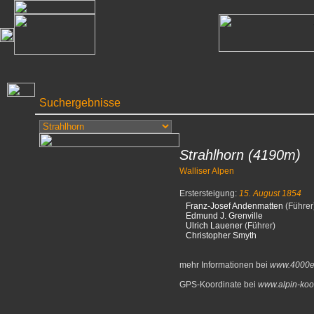
Suchergebnisse
Strahlhorn
(4190m)
Walliser Alpen
Erstersteigung:
15. August 1854
Franz-Josef Andenmatten
(Führer
Edmund J. Grenville
Ulrich Lauener
(Führer)
Christopher Smyth
mehr Informationen bei
www.4000e
GPS-Koordinate bei
www.alpin-koo