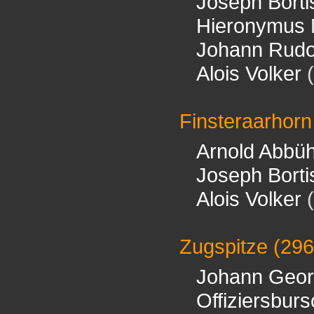
Joseph Borti
Hieronymus 
Johann Rudo
Alois Volker
(
Finsteraarhorn
Arnold Abbüh
Joseph Borti
Alois Volker
(
Zugspitze
(29
Johann Geor
Offiziersbur