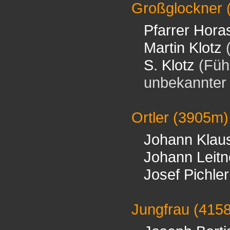
Großglockner
Pfarrer Hora
Martin Klotz
(
S. Klotz
(Füh
unbekannter B
Ortler
(3905m)
Johann Klau
Johann Leitn
Josef Pichler
Jungfrau
(415