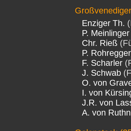
Großvenedige
Enziger Th.
(
P. Meinlinger
Chr. Rieß
(Fü
P. Rohregger
F. Scharler
(F
J. Schwab
(F
O. von Grav
I. von Kürsin
J.R. von Las
A. von Ruthn