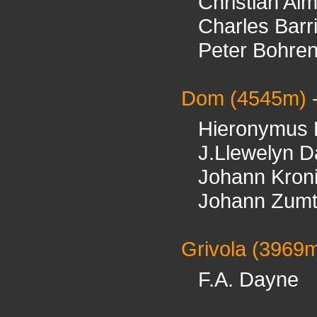
Christian Al
Charles Barr
Peter Bohre
Dom
(4545m)
Hieronymus 
J.Llewelyn D
Johann Kron
Johann Zum
Grivola
(3969m
F.A. Dayne