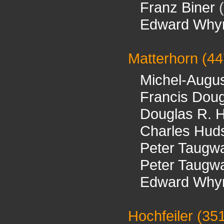
Franz Biner
(
Edward Why
Matterhorn
(44
Michel-Augu
Francis Doug
Douglas R. 
Charles Hud
Peter Taugwa
Peter Taugwa
Edward Why
Hochfeiler
(35