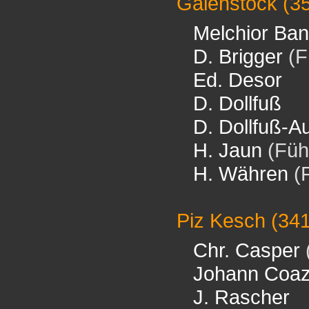
Galenstock
(3
Melchior Ban
D. Brigger
(F
Ed. Desor
D. Dollfuß
D. Dollfuß-A
H. Jaun
(Füh
H. Währen
(F
Piz Kesch
(34
Chr. Casper
Johann Coa
J. Rascher