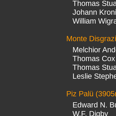
Thomas Stua
Johann Kron
William Wig
Monte Disgraz
Melchior An
Thomas Cox
Thomas Stua
Leslie Steph
Piz Palü
(3905
Edward N. B
W.F. Digby