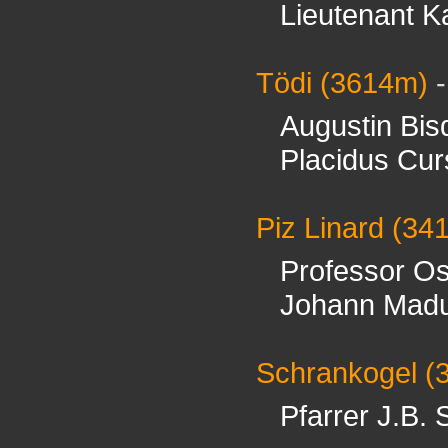
Lieutenant K
Tödi
(3614m)
Augustin Bis
Placidus Cur
Piz Linard
(34
Professor O
Johann Madu
Schrankogel
(
Pfarrer J.B. 