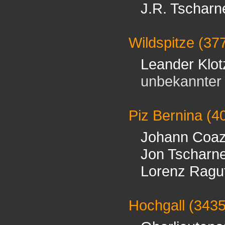
J.R. Tscharn
Wildspitze
(37
Leander Klot
unbekannter B
Piz Bernina
(4
Johann Coa
Jon Tscharn
Lorenz Ragu
Hochgall
(343