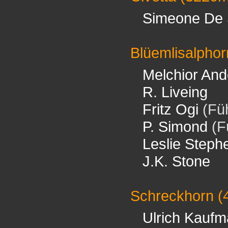
Simeone De S
Blüemlisalphor
Melchior An
R. Liveing
Fritz Ogi
(Füh
P. Simond
(F
Leslie Steph
J.K. Stone
Schreckhorn
(
Ulrich Kauf