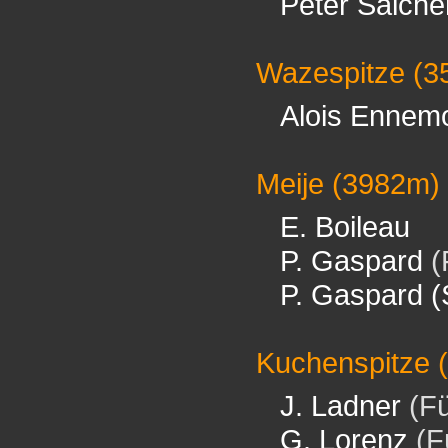
Peter Salche
Wazespitze
(3
Alois Ennem
Meije
(3982m)
E. Boileau
P. Gaspard
(
P. Gaspard (
Kuchenspitze
(
J. Ladner
(Fü
G. Lorenz
(F