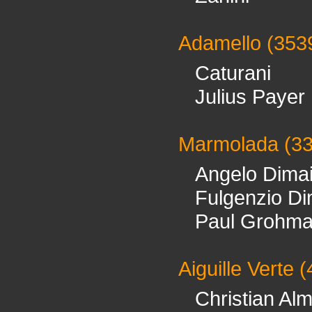
Adamello
(353
Caturani
Julius Payer
Marmolada
(3
Angelo Dima
Fulgenzio Di
Paul Grohm
Aiguille Verte
(
Christian Al