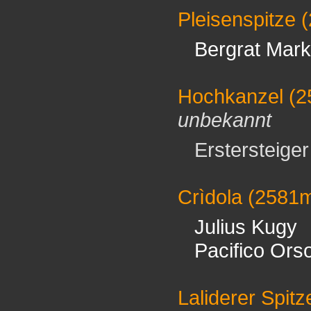
Pleisenspitze
(
Bergrat Mark
Hochkanzel
(2
unbekannt
Erstersteiger 
Crìdola
(2581
Julius Kugy
Pacifico Orso
Laliderer Spitz