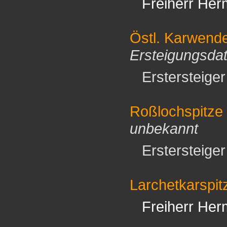
Freiherr Her
Östl. Karwende
Ersteigungsda
Erstersteiger 
Roßlochspitze
unbekannt
Erstersteiger 
Larchetkarspit
Freiherr Her