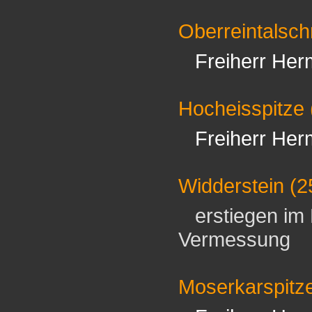
Oberreintalsch
Freiherr Her
Hocheisspitze
Freiherr Her
Widderstein
(2
erstiegen im 
Vermessung
Moserkarspitz