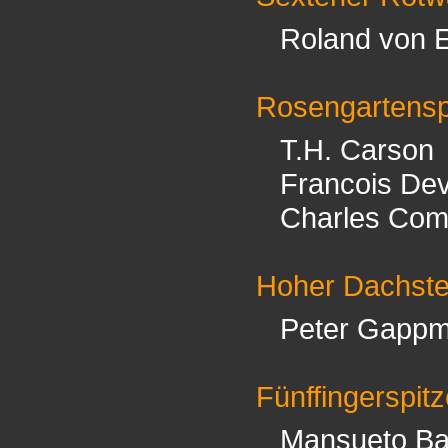
Roland von 
Rosengartensp
T.H. Carson
Francois De
Charles Com
Hoher Dachste
Peter Gappm
Fünffingerspit
Mansueto Ba