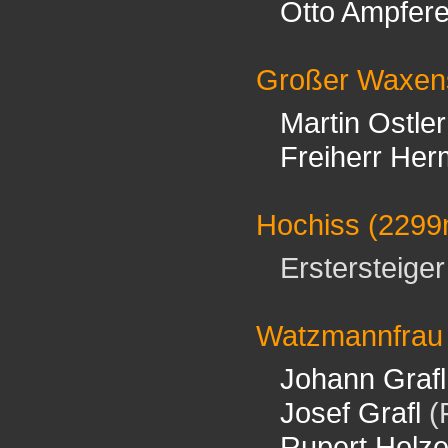
Otto Ampfere
Großer Waxens
Martin Ostler
Freiherr Her
Hochiss
(2299
Erstersteiger 
Watzmannfrau
Johann Grafl
Josef Grafl
(
Rupert Holze