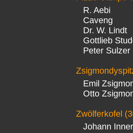
R. Aebi
Caveng
Dr. W. Lindt
Gottlieb Stud
Peter Sulzer
Zsigmondyspit
Emil Zsigmo
Otto Zsigmo
Zwölferkofel
(3
Johann Inner