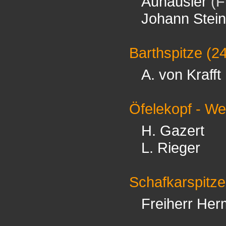
Auhäusler
(F
Johann Stein
Barthspitze
(2
A. von Krafft
Öfelekopf - We
H. Gazert
L. Rieger
Schafkarspitze
Freiherr Her