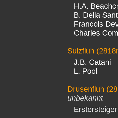
H.A. Beachcr
B. Della San
Francois De
Charles Com
Sulzfluh
(2818
J.B. Catani
L. Pool
Drusenfluh
(28
unbekannt
Erstersteiger 