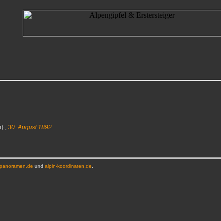
n
) ,
30. August 1892
-panoramen.de
und
alpin-koordinaten.de
.