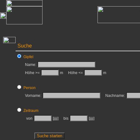
Suche
Gipfel
Name:
Höhe >=
m
Höhe <=
m
Person
Vorname:
Nachname:
Zeitraum
von
[jjjj]
bis
[jjjj]