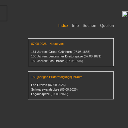
Index
Info
Suchen
Quellen
07.08.2026 - Heute vor:
161 Jahren:
Gross Grünhorn
(07.08.1865)
155 Jahren:
Leutascher Dreitorspitze
(07.08.1871)
150 Jahren:
Les Droites
(07.08.1876)
150-jähriges Erstersteigungsjubiläum
Les Droites
(07.08.2026)
Schwarzwandspitze
(05.09.2026)
Lagaunspitze
(07.09.2026)