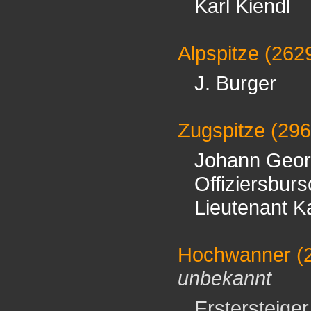
Karl Kiendl
Alpspitze
(262
J. Burger
Zugspitze
(29
Johann Geor
Offiziersbur
Lieutenant K
Hochwanner
(
unbekannt
Erstersteiger 