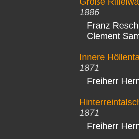
Große Riffelwa
1886
Franz Resch
Clement Sa
Innere Höllenta
1871
Freiherr Her
Hinterreintalsc
1871
Freiherr Her