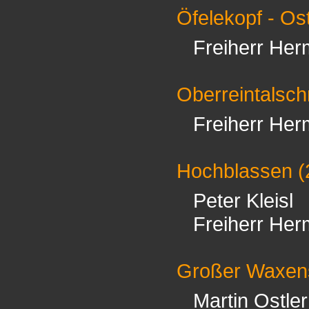
Öfelekopf - Ost
Freiherr Her
Oberreintalsch
Freiherr Her
Hochblassen
(
Peter Kleisl
Freiherr Her
Großer Waxens
Martin Ostler