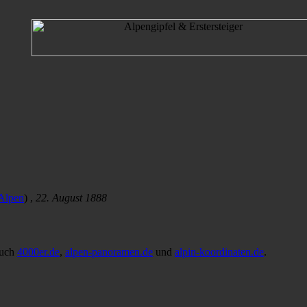
 Alpen
) ,
22. August 1888
auch
4000er.de
,
alpen-panoramen.de
und
alpin-koordinaten.de
.