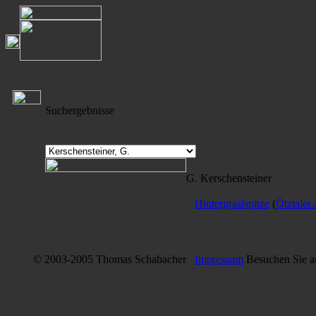
Suchergebnisse
G. Kerschensteiner
Hintergraslspitze
(
Ötztaler
© 2003-2005 Thomas Schabacher
Impressum
Besuchen Sie 