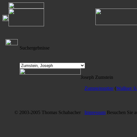
Suchergebnisse
Joseph Zumstein
Zumsteinspitze
(
Walliser A
© 2003-2005 Thomas Schabacher
Impressum
Besuchen Sie 