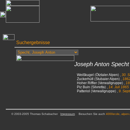
Suchergebnisse
Joseph Anton Specht
Weißkugel
(
Ötztaler Alpen
) ,
30. 
Zuckerhütl
(
Stubaier Alpen
) ,
186
Hoher Riffler
(
Verwallgruppe
) ,
18
Piz Buin
(
Silvretta
) ,
14. Juli 1865
Patteriol
(
Verwallgruppe
) ,
9. Sep
© 2003-2005 Thomas Schabacher
Impressum
Besuchen Sie auch
4000er.de
,
alpen