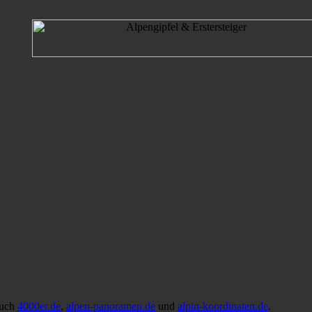
auch
4000er.de
,
alpen-panoramen.de
und
alpin-koordinaten.de
.