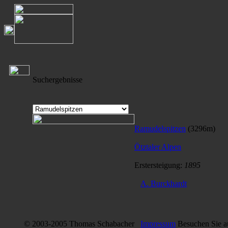
Suchergebnisse
Ramudelspitzen
(3296m)
Ötztaler Alpen
Erstersteigung:
1895
A. Burckhardt
© 2003-2005 Thomas Schabacher
Impressum
Besuchen Sie 