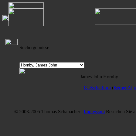
Suchergebnisse
James John Hornby
Gletscherhorn
(
Berner Alp
© 2003-2005 Thomas Schabacher
Impressum
Besuchen Sie 