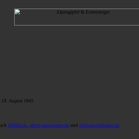
,
18. August 1845
auch
4000er.de
,
alpen-panoramen.de
und
alpin-koordinaten.de
.