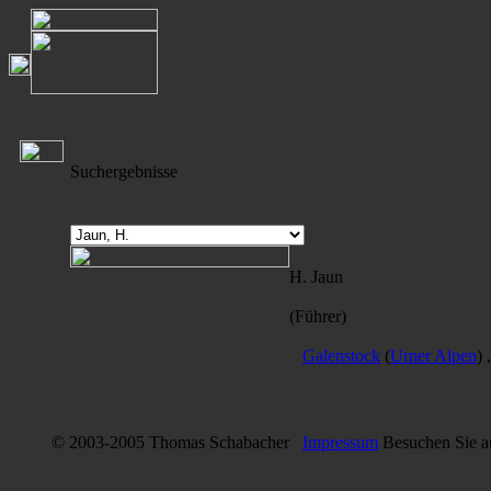
Suchergebnisse
H. Jaun
(Führer)
Galenstock
(
Urner Alpen
) 
© 2003-2005 Thomas Schabacher
Impressum
Besuchen Sie 