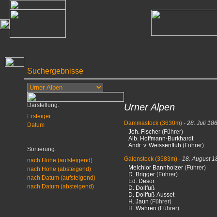
Suchergebnisse
Darstellung:
Urner Alpen
Ersteiger
Dammastock
(3630m)
-
28. Juli 18
Datum
Joh. Fischer
(Führer)
Alb. Hoffmann-Burkhardt
Andr. v. Weissenfluh
(Führer)
Sortierung:
Galenstock
(3583m)
-
18. August 1
nach Höhe (aufsteigend)
Melchior Bannholzer
(Führer)
nach Höhe (absteigend)
D. Brigger
(Führer)
nach Datum (aufsteigend)
Ed. Desor
nach Datum (absteigend)
D. Dollfuß
D. Dollfuß-Ausset
H. Jaun
(Führer)
H. Währen
(Führer)