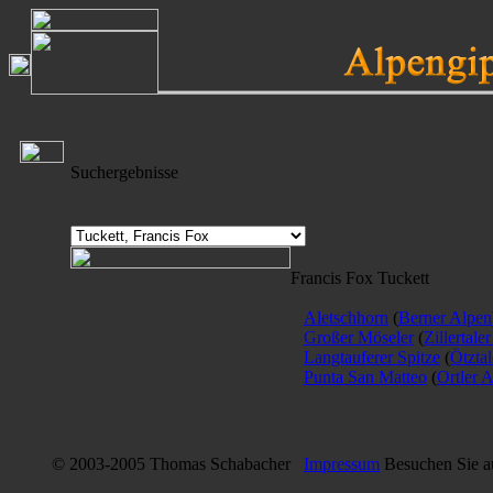
Suchergebnisse
Francis Fox Tuckett
Aletschhorn
(
Berner Alpen
Großer Möseler
(
Zillertale
Langtauferer Spitze
(
Ötzta
Punta San Matteo
(
Ortler 
© 2003-2005 Thomas Schabacher
Impressum
Besuchen Sie 