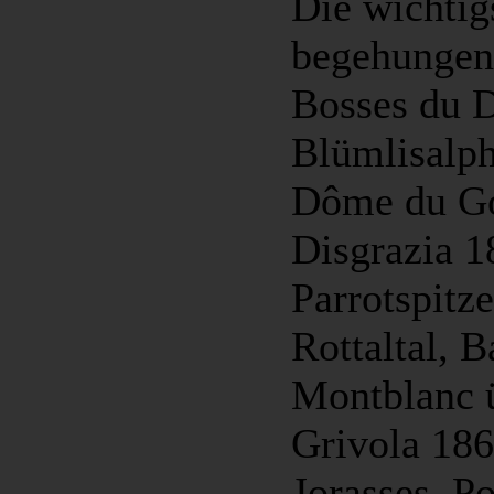
Die wichtig
begehungen
Bosses du 
Blümlisalp
Dôme du Go
Disgrazia 1
Parrotspitz
Rottaltal, 
Montblanc ü
Grivola 186
Jorasses, P