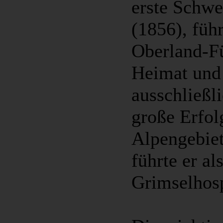
erste Schwe
(1856), führ
Oberland-Fü
Heimat und 
ausschließl
große Erfolg
Alpengebiet
führte er al
Grimselhosp