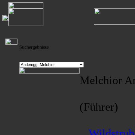
Suchergebnisse
Melchior A
(Führer)
Wildstrub