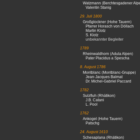
Watzmann
(
Berchtesgadener Alp
Valentin Stanig
29. Juli 1800
Großglockner
(
Hohe Tauern
)
Pfarrer Horasch von Döllach
Martin Klotz
S. Klotz
unbekannter Begleiter
1789
Rheinwaldhorn
(
Adula Alpen
)
Pater Placidus a Spescha
8. August 1786
Montblanc
(
Montblanc-Gruppe
)
Jean-Jacques Balmat
Dr. Michel-Gabriel Paccard
1782
Sulzfluh
(
Rhätikon
)
J.B. Catani
L. Pool
1762
Ankogel
(
Hohe Tauern
)
Patschg
24. August 1610
Schesaplana
(
Rhätikon
)