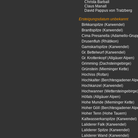
Christa Barball
Claus Manall
David Pappus von Tratzberg
Ersteigungsdatum unbekannt
Birkkarspitze
(
Karwendel
)
Brantlspitze
(
Karwendel
)
Cima Presanella
(
Adamello-Grup
Drusenfluh
(
Rhätikon
)
Gamskarlspitze
(
Karwendel
)
Gr. Bettelwurf
(
Karwendel
)
Gr. Krottenkopf
(
Allgäuer Alpen
)
Grimming
(
Dachsteingebirge
)
Grünstein
(
Mieminger Kette
)
Hochiss
(
Rofan
)
Hochkalter
(
Berchtesgadener Alp
Hochkanzel
(
Karwendel
)
Hochwanner
(
Wettersteingebirge
Höfats
(
Allgäuer Alpen
)
Hohe Munde
(
Mieminger Kette
)
Hoher Göll
(
Berchtesgadener Alp
Hoher Tenn
(
Hohe Tauern
)
Kaltwasserkarspitze
(
Karwendel
)
Laliderer Falk
(
Karwendel
)
Laliderer Spitze
(
Karwendel
)
Laliderer Wand
(
Karwendel
)