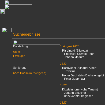
Suchergebnisse
Darstellung:
1. August 1835
Piz Linard
(
Silvretta
)
Gipfel
Professor Oswald Heer
Ersteiger
Johann Madutz
1832
Sortierung:
Hochvogel
(
Allgäuer Alpen
)
Trobitius
nach Datum (aufsteigend)
Hoher Dachstein
(
Dachsteingebi
Peter Gappmayr
1828
Kitzsteinhorn
(
Hohe Tauern
)
Johann Entacher
unbekannter Begleiter
1825