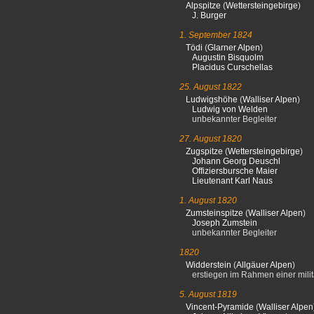
Alpspitze
(
Wettersteingebirge
)
J. Burger
1. September 1824
Tödi
(
Glarner Alpen
)
Augustin Bisquolm
Placidus Curschellas
25. August 1822
Ludwigshöhe
(
Walliser Alpen
)
Ludwig von Welden
unbekannter Begleiter
27. August 1820
Zugspitze
(
Wettersteingebirge
)
Johann Georg Deuschl
Offiziersbursche Maier
Lieutenant Karl Naus
1. August 1820
Zumsteinspitze
(
Walliser Alpen
)
Joseph Zumstein
unbekannter Begleiter
1820
Widderstein
(
Allgäuer Alpen
)
erstiegen im Rahmen einer milit
5. August 1819
Vincent-Pyramide
(
Walliser Alpen