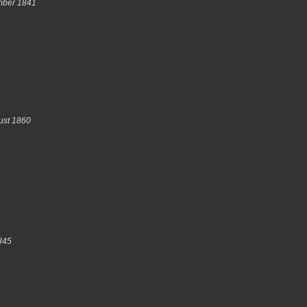
mber 1841
ust 1860
845