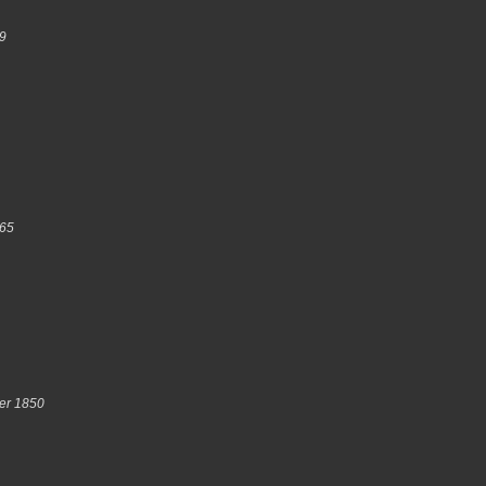
59
865
er 1850