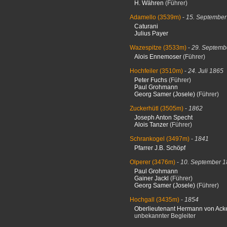
H. Währen
(Führer)
Adamello
(3539m)
-
15. September
Caturani
Julius Payer
Wazespitze
(3533m)
-
29. Septemb
Alois Ennemoser
(Führer)
Hochfeiler
(3510m)
-
24. Juli 1865
Peter Fuchs
(Führer)
Paul Grohmann
Georg Samer (Josele)
(Führer)
Zuckerhütl
(3505m)
-
1862
Joseph Anton Specht
Alois Tanzer
(Führer)
Schrankogel
(3497m)
-
1841
Pfarrer J.B. Schöpf
Olperer
(3476m)
-
10. September 
Paul Grohmann
Gainer Jackl
(Führer)
Georg Samer (Josele)
(Führer)
Hochgall
(3435m)
-
1854
Oberlieutenant Hermann von Ack
unbekannter Begleiter