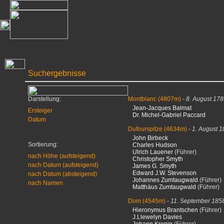
Suchergebnisse
Darstellung:
Montblanc
(4807m)
-
8. August 17
Jean-Jacques Balmat
Ersteiger
Dr. Michel-Gabriel Paccard
Datum
Dufourspitze
(4634m)
-
1. August 
John Birbeck
Sortierung:
Charles Hudson
Ulrich Lauener
(Führer)
nach Höhe (aufsteigend)
Christopher Smyth
nach Datum (aufsteigend)
James G. Smyth
Edward J.W. Stevenson
nach Datum (absteigend)
Johannes Zumtaugwald
(Führer)
nach Namen
Matthäus Zumtaugwald
(Führer)
Dom
(4545m)
-
11. September 185
Hieronymus Brantschen
(Führer)
J.Llewelyn Davies