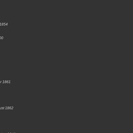
 1854
800
r 1861
ust 1862