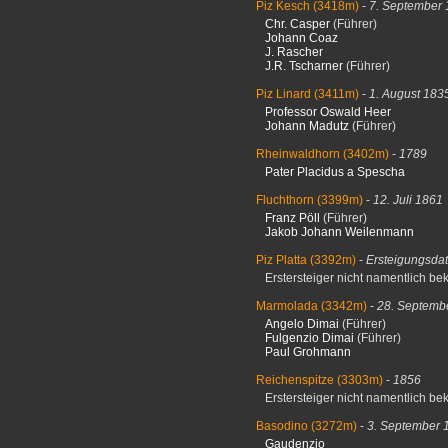
Piz Kesch
(3418m)
-
7. September
Chr. Casper
(Führer)
Johann Coaz
J. Rascher
J.R. Tscharner
(Führer)
Piz Linard
(3411m)
-
1. August 183
Professor Oswald Heer
Johann Madutz
(Führer)
Rheinwaldhorn
(3402m)
-
1789
Pater Placidus a Spescha
Fluchthorn
(3399m)
-
12. Juli 1861
Franz Pöll
(Führer)
Jakob Johann Weilenmann
Piz Platta
(3392m)
-
Ersteigungsda
Erstersteiger nicht namentlich be
Marmolada
(3342m)
-
28. Septemb
Angelo Dimai
(Führer)
Fulgenzio Dimai
(Führer)
Paul Grohmann
Reichenspitze
(3303m)
-
1856
Erstersteiger nicht namentlich be
Basodino
(3272m)
-
3. September 
Gaudenzio