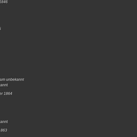
 1846
5
tum unbekannt
kannt
er 1864
kannt
1863