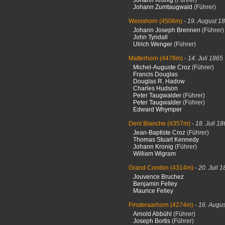
Johann Kronig
(Führer)
Johann Zumtaugwald
(Führer)
Weisshorn
(4506m)
-
19. August 1
Johann Joseph Brennen
(Führer)
John Tyndall
Ulrich Wenger
(Führer)
Matterhorn
(4478m)
-
14. Juli 1865
Michel-Auguste Croz
(Führer)
Francis Douglas
Douglas R. Hadow
Charles Hudson
Peter Taugwalder
(Führer)
Peter Taugwalder
(Führer)
Edward Whymper
Dent Blanche
(4357m)
-
18. Juli 1
Jean-Baptiste Croz
(Führer)
Thomas Stuart Kennedy
Johann Kronig
(Führer)
William Wigram
Grand Combin
(4314m)
-
20. Juli 
Jouvence Bruchez
Benjamin Felley
Maurice Felley
Finsteraarhorn
(4274m)
-
16. Augu
Arnold Abbühl
(Führer)
Joseph Bortis
(Führer)