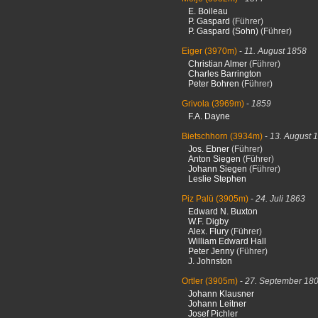
E. Boileau
P. Gaspard
(Führer)
P. Gaspard (Sohn)
(Führer)
Eiger
(3970m)
-
11. August 1858
Christian Almer
(Führer)
Charles Barrington
Peter Bohren
(Führer)
Grivola
(3969m)
-
1859
F.A. Dayne
Bietschhorn
(3934m)
-
13. August 
Jos. Ebner
(Führer)
Anton Siegen
(Führer)
Johann Siegen
(Führer)
Leslie Stephen
Piz Palü
(3905m)
-
24. Juli 1863
Edward N. Buxton
W.F. Digby
Alex. Flury
(Führer)
William Edward Hall
Peter Jenny
(Führer)
J. Johnston
Ortler
(3905m)
-
27. September 18
Johann Klausner
Johann Leitner
Josef Pichler