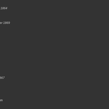
 1864
er 1869
1867
en