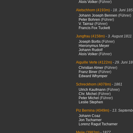
Alois Volker
(Führer)
Aletschhorn
(4193m)
-
18. Juni 18
Johann Joseph Bennen
(Führer)
Peter Bohren
(Führer)
V. Tairraz
(Führer)
Francis Fox Tuckett
Jungfrau
(4158m)
-
3. August 1811
Joseph Bortis
(Führer)
Hieronymus Meyer
Johann Rudolf
Alois Volker
(Führer)
Aiguille Verte
(4122m)
-
29. Juni 1
Christian Almer
(Führer)
Franz Biner
(Führer)
Edward Whymper
Schreckhorn
(4078m)
-
1861
Ulrich Kaufmann
(Führer)
Chr. Michel
(Führer)
Peter Michel
(Führer)
Leslie Stephen
Piz Bernina
(4049m)
-
13. Septemb
Johann Coaz
Jon Tscharner
Lorenz Ragut Tscharner
Meije
(3982m)
-
1877