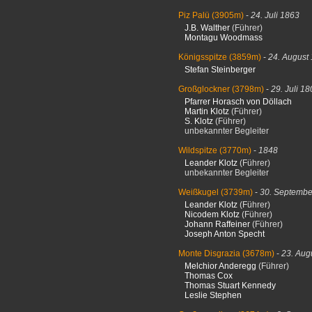
Piz Palü
(3905m)
-
24. Juli 1863
J.B. Walther
(Führer)
Montagu Woodmass
Königsspitze
(3859m)
-
24. August
Stefan Steinberger
Großglockner
(3798m)
-
29. Juli 1
Pfarrer Horasch von Döllach
Martin Klotz
(Führer)
S. Klotz
(Führer)
unbekannter Begleiter
Wildspitze
(3770m)
-
1848
Leander Klotz
(Führer)
unbekannter Begleiter
Weißkugel
(3739m)
-
30. Septembe
Leander Klotz
(Führer)
Nicodem Klotz
(Führer)
Johann Raffeiner
(Führer)
Joseph Anton Specht
Monte Disgrazia
(3678m)
-
23. Aug
Melchior Anderegg
(Führer)
Thomas Cox
Thomas Stuart Kennedy
Leslie Stephen